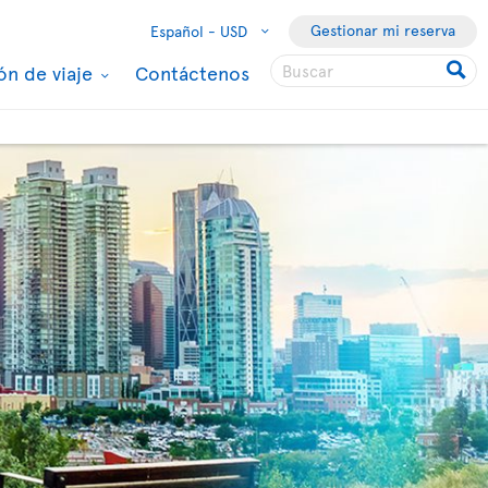
Gestionar mi reserva
Español -
USD
ón de viaje
Contáctenos