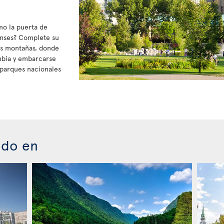
mo la puerta de
enses? Complete su
sas montañas, donde
mbia y embarcarse
s parques nacionales
ado en