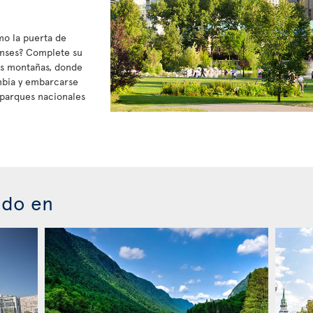
mo la puerta de
enses? Complete su
sas montañas, donde
mbia y embarcarse
s parques nacionales
ado en