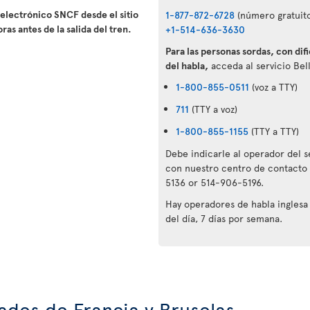
 electrónico SNCF desde el sitio
1-877-872-6728
(número gratuito
ras antes de la salida del tren.
+1-514-636-3630
Para las personas sordas, con dif
del habla,
acceda al servicio Bell
1-800-855-0511
(voz a TTY)
711
(TTY a voz)
1-800-855-1155
(TTY a TTY)
Debe indicarle al operador del 
con nuestro centro de contacto 
5136 or 514-906-5196.
Hay operadores de habla inglesa 
del día, 7 días por semana.
ades de Francia y Bruselas