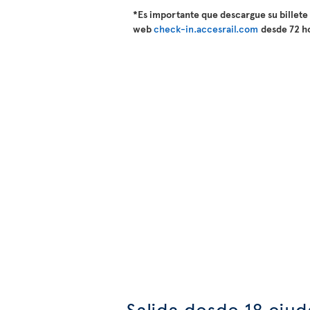
*Es importante que descargue su billete
web
check-in.accesrail.com
desde 72 ho
Salida desde 18 ciud