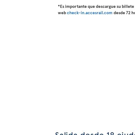
*Es importante que descargue su billete
web
check-in.accesrail.com
desde 72 ho
Salida desde 18 ciud