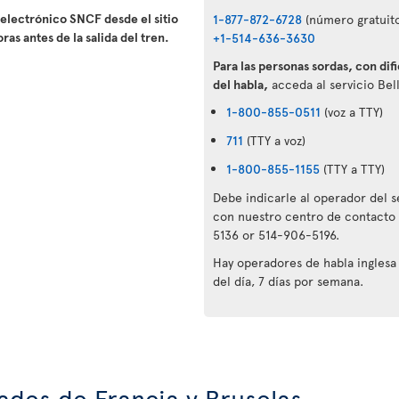
 electrónico SNCF desde el sitio
1-877-872-6728
(número gratuito
ras antes de la salida del tren.
+1-514-636-3630
Para las personas sordas, con dif
del habla,
acceda al servicio Bell
1-800-855-0511
(voz a TTY)
711
(TTY a voz)
1-800-855-1155
(TTY a TTY)
Debe indicarle al operador del 
con nuestro centro de contacto 
5136 or 514-906-5196.
Hay operadores de habla inglesa 
del día, 7 días por semana.
ades de Francia y Bruselas