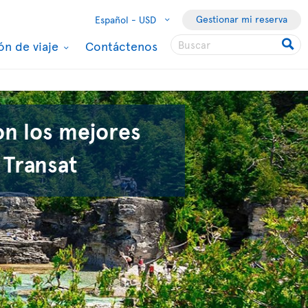
Gestionar mi reserva
Español -
USD
ón de viaje
Contáctenos
on los mejores
 Transat