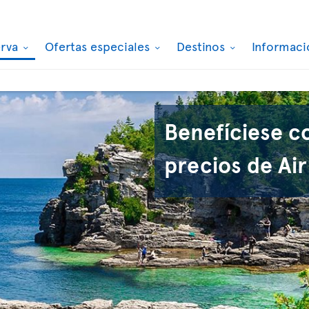
erva
Ofertas especiales
Destinos
Informaci
Benefíciese c
precios de Air