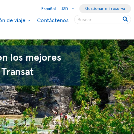
Gestionar mi reserva
Español -
USD
ón de viaje
Contáctenos
on los mejores
 Transat