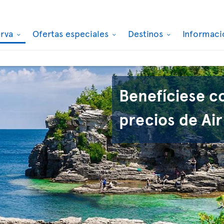
erva
Ofertas especiales
Destinos
Informaci
Benefíciese c
precios de Air