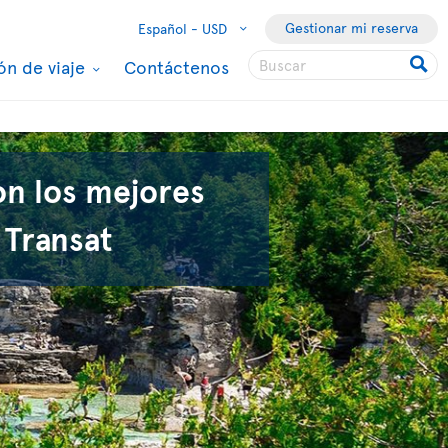
Gestionar mi reserva
Español -
USD
ón de viaje
Contáctenos
on los mejores
 Transat