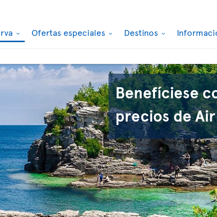
erva
Ofertas especiales
Destinos
Informaci
Benefíciese c
precios de Air