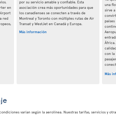
los.
por su servicio amable y confiable. Esta
una fl
rter en
asociación crea más oportunidades para que
sirve 
Airport
los canadienses se conecten a través de
convir
la red
Montreal y Toronto con múltiples rutas de Air
países
ropeos,
Transat y WestJet en Canadá y Europa.
contine
Más información
Aeropu
entrad
África
calida
con la 
pasaje
conect
Más in
aje
ondiciones varían según la aerolínea. Nuestras tarifas, servicios y otr