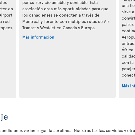
los.
por su servicio amable y confiable. Esta
una fl
rter en
asociación crea más oportunidades para que
sirve 
Airport
los canadienses se conecten a través de
convir
la red
Montreal y Toronto con múltiples rutas de Air
países
ropeos,
Transat y WestJet en Canadá y Europa.
contine
Más información
Aeropu
entrad
África
calida
con la 
pasaje
conect
Más in
aje
ondiciones varían según la aerolínea. Nuestras tarifas, servicios y otr