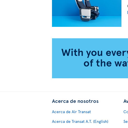
Acerca de nosotros
Av
Acerca de Air Transat
Co
Acerca de Transat A.T. (English)
Se