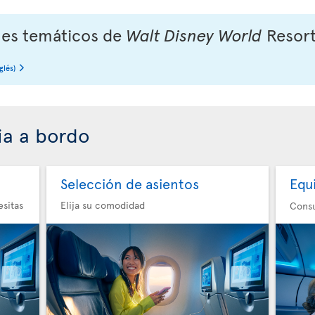
ues temáticos de
Walt Disney World
Resor
glés)
ia a bordo
Selección de asientos
Equ
esitas
Elija su comodidad
Consu