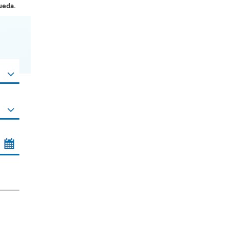
ueda
.