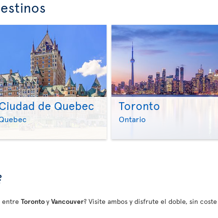
estinos
Ciudad de Quebec
Toronto
>
>
Quebec
Ontario
?
 entre
Toronto
y
Vancouver
? Visite ambos y disfrute el doble, sin cost