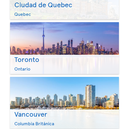
Ciudad de Quebec
Quebec
Toronto
Ontario
Vancouver
Columbia Británica