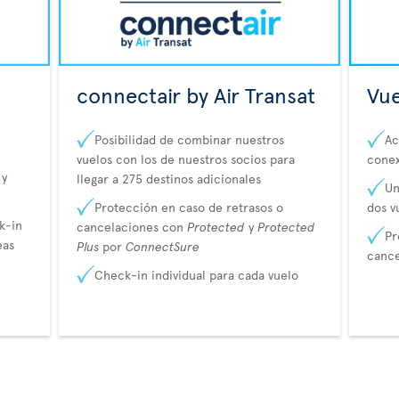
connectair by Air Transat
Vue
Posibilidad de combinar nuestros
Ac
vuelos con los de nuestros socios para
cone
 y
llegar a 275 destinos adicionales
Un
Protección en caso de retrasos o
dos v
k-in
cancelaciones con
Protected
y
Protected
Pr
eas
Plus
por
ConnectSure
canc
Check-in individual para cada vuelo