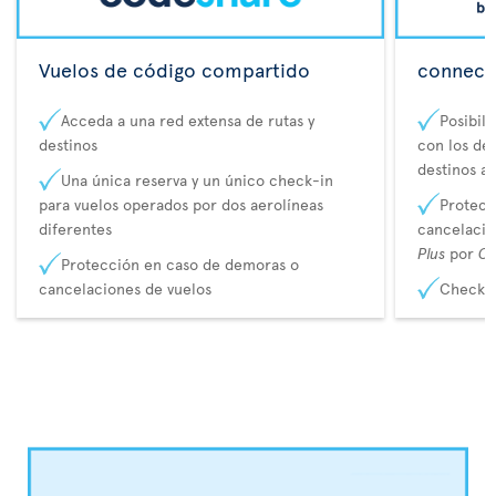
Vuelos de código compartido
connecta
Acceda a una red extensa de rutas y
Posibil
destinos
con los de 
destinos a
Una única reserva y un único check-in
para vuelos operados por dos aerolíneas
Protecc
diferentes
cancelaci
Plus
por
Co
Protección en caso de demoras o
cancelaciones de vuelos
Check-i