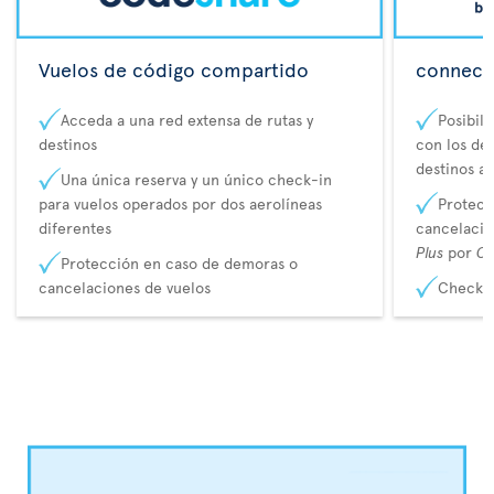
Vuelos de código compartido
connecta
Acceda a una red extensa de rutas y
Posibil
destinos
con los de 
destinos a
Una única reserva y un único check-in
para vuelos operados por dos aerolíneas
Protecc
diferentes
cancelaci
Plus
por
Co
Protección en caso de demoras o
cancelaciones de vuelos
Check-i