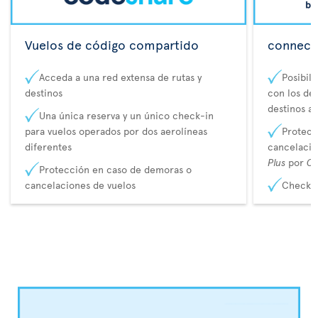
Vuelos de código compartido
connecta
Acceda a una red extensa de rutas y
Posibil
destinos
con los de 
destinos a
Una única reserva y un único check-in
para vuelos operados por dos aerolíneas
Protecc
diferentes
cancelaci
Plus
por
Co
Protección en caso de demoras o
cancelaciones de vuelos
Check-i