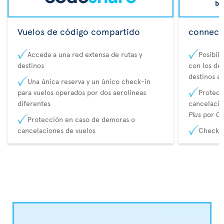
Vuelos de código compartido
connecta
Acceda a una red extensa de rutas y
Posibil
destinos
con los de 
destinos a
Una única reserva y un único check-in
para vuelos operados por dos aerolíneas
Protecc
diferentes
cancelaci
Plus
por
Co
Protección en caso de demoras o
cancelaciones de vuelos
Check-i