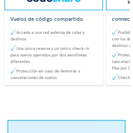
Vuelos de código compartido
connecta
Acceda a una red extensa de rutas y
Posibil
destinos
con los de 
destinos a
Una única reserva y un único check-in
para vuelos operados por dos aerolíneas
Protecc
diferentes
cancelaci
Plus
por
Co
Protección en caso de demoras o
cancelaciones de vuelos
Check-i