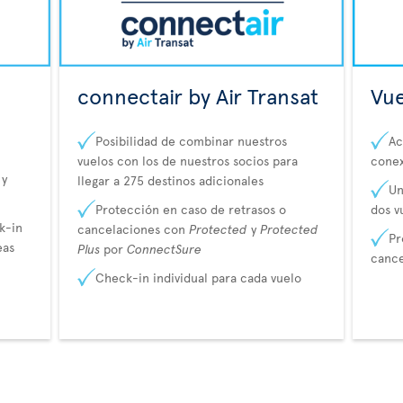
connectair by Air Transat
Vue
Posibilidad de combinar nuestros
Ac
vuelos con los de nuestros socios para
cone
 y
llegar a 275 destinos adicionales
Un
Protección en caso de retrasos o
dos v
k-in
cancelaciones con
Protected
y
Protected
Pr
eas
Plus
por
ConnectSure
canc
Check-in individual para cada vuelo