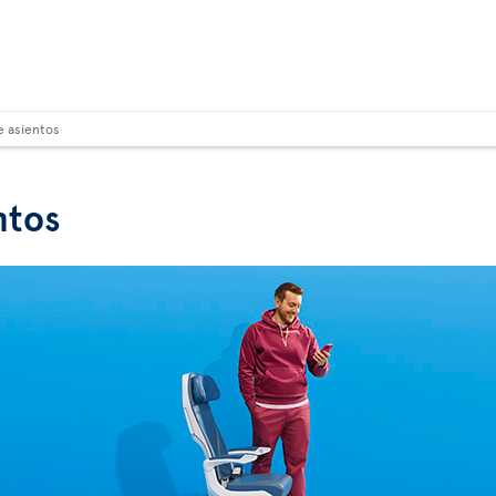
e asientos
ntos