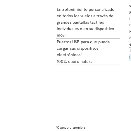
e
Entretenimiento personalizado
g
en todos los vuelos a través de
i
grandes pantallas táctiles
individuales o en su dispositivo
móvil
c
Puertos USB para que pueda
cargar sus dispositivos
1
electrónicos
100% cuero natural
1
Cuando disponible.