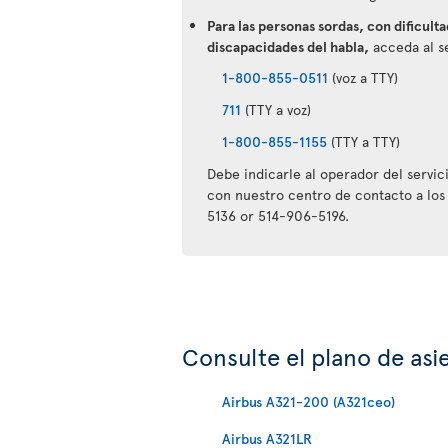
Para las personas sordas, con dificulta
discapacidades del habla,
acceda al se
1-800-855-0511
(voz a TTY)
711
(TTY a voz)
1-800-855-1155
(TTY a TTY)
Debe indicarle al operador del servi
con nuestro centro de contacto a los
5136 or 514-906-5196.
Consulte el plano de asi
Airbus A321-200 (A321ceo)
Airbus A321LR