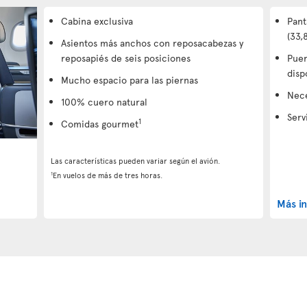
Cabina exclusiva
Pant
(33,
Asientos más anchos con reposacabezas y
reposapiés de seis posiciones
Puer
disp
Mucho espacio para las piernas
Nec
100% cuero natural
Serv
1
Comidas gourmet
Las características pueden variar según el avión.
1
En vuelos de más de tres horas.
Más i