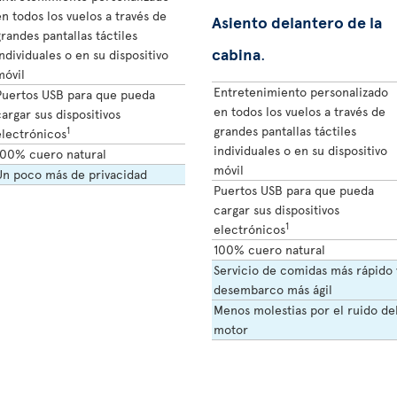
n todos los vuelos a través de
Asiento delantero de la
randes pantallas táctiles
cabina
.
ndividuales o en su dispositivo
móvil
Entretenimiento personalizado
Puertos USB para que pueda
en todos los vuelos a través de
argar sus dispositivos
grandes pantallas táctiles
1
electrónicos
individuales o en su dispositivo
100% cuero natural
móvil
Un poco más de privacidad
Puertos USB para que pueda
cargar sus dispositivos
1
electrónicos
100% cuero natural
Servicio de comidas más rápido 
desembarco más ágil
Menos molestias por el ruido de
motor