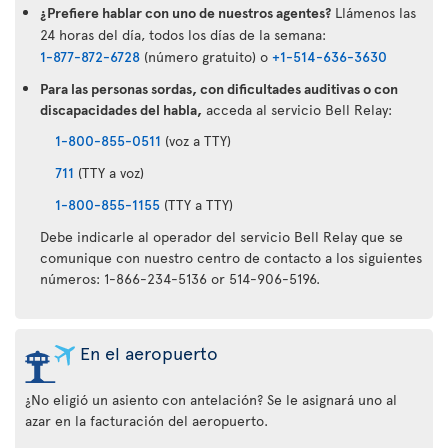
¿Prefiere hablar con uno de nuestros agentes?
Llámenos las
24 horas del día, todos los días de la semana:
1-877-872-6728
(número gratuito) o
+1-514-636-3630
Para las personas sordas, con dificultades auditivas o con
discapacidades del habla,
acceda al servicio Bell Relay:
1-800-855-0511
(voz a TTY)
711
(TTY a voz)
1-800-855-1155
(TTY a TTY)
Debe indicarle al operador del servicio Bell Relay que se
comunique con nuestro centro de contacto a los siguientes
números: 1-866-234-5136 or 514-906-5196.
En el aeropuerto
¿No eligió un asiento con antelación? Se le asignará uno al
azar en la facturación del aeropuerto.