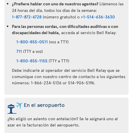
¿Prefiere hablar con uno de nuestros agentes?
Llámenos las
24 horas del día, todos los días de la semana:
1-877-872-6728
(número gratuito) o
+1-514-636-3630
Para las personas sordas, con dificultades auditivas o con
discapacidades del habla,
acceda al servicio Bell Relay:
1-800-855-0511
(voz a TTY)
711
(TTY a voz)
1-800-855-1155
(TTY a TTY)
Debe indicarle al operador del servicio Bell Relay que se
comunique con nuestro centro de contacto a los siguientes
números: 1-866-234-5136 or 514-906-5196.
En el aeropuerto
¿No eligió un asiento con antelación? Se le asignará uno al
azar en la facturación del aeropuerto.