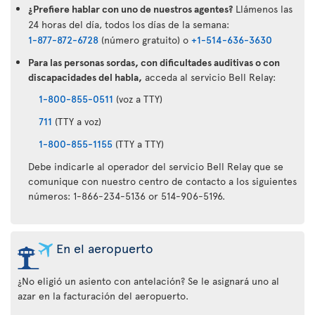
¿Prefiere hablar con uno de nuestros agentes?
Llámenos las
24 horas del día, todos los días de la semana:
1-877-872-6728
(número gratuito) o
+1-514-636-3630
Para las personas sordas, con dificultades auditivas o con
discapacidades del habla,
acceda al servicio Bell Relay:
1-800-855-0511
(voz a TTY)
711
(TTY a voz)
1-800-855-1155
(TTY a TTY)
Debe indicarle al operador del servicio Bell Relay que se
comunique con nuestro centro de contacto a los siguientes
números: 1-866-234-5136 or 514-906-5196.
En el aeropuerto
¿No eligió un asiento con antelación? Se le asignará uno al
azar en la facturación del aeropuerto.