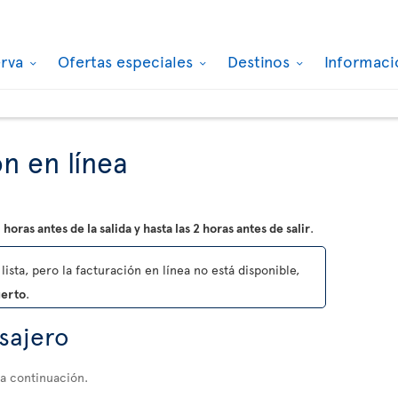
erva
Ofertas especiales
Destinos
Informaci
n en línea
 horas antes de la salida y hasta las 2 horas antes de salir
.
lista, pero la facturación en línea no está disponible,
uerto
.
asajero
 a continuación.