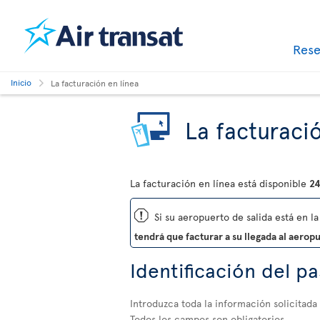
Res
Inicio
La facturación en línea
La facturació
La facturación en línea está disponible
24
ü
Si su aeropuerto de salida está en la 
tendrá que facturar a su llegada al aerop
Identificación del p
Introduzca toda la información solicitada
Todos los campos son obligatorios.