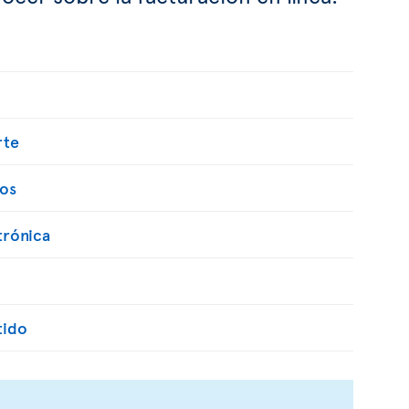
rte
os
trónica
tido