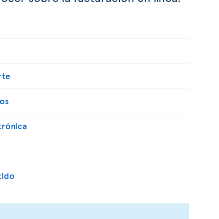
rte
os
trónica
tido