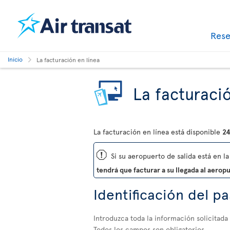
Res
Inicio
La facturación en línea
La facturació
La facturación en línea está disponible
24
ü
Si su aeropuerto de salida está en la 
tendrá que facturar a su llegada al aerop
Identificación del p
Introduzca toda la información solicitada
Todos los campos son obligatorios.