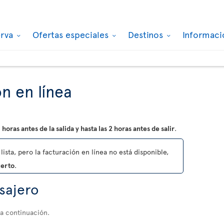
erva
Ofertas especiales
Destinos
Informaci
n en línea
 horas antes de la salida y hasta las 2 horas antes de salir
.
lista, pero la facturación en línea no está disponible,
uerto
.
asajero
 a continuación.