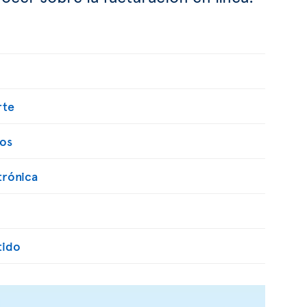
rte
os
trónica
tido