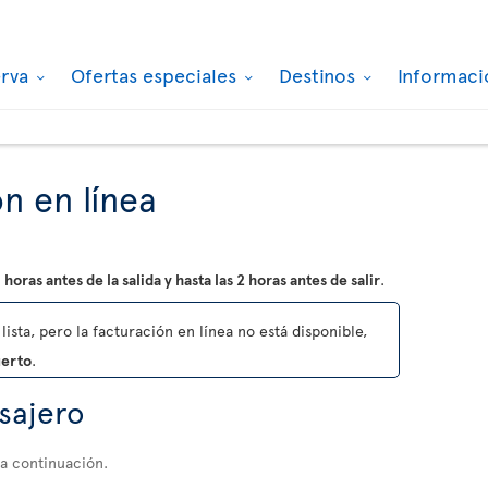
erva
Ofertas especiales
Destinos
Informaci
n en línea
 horas antes de la salida y hasta las 2 horas antes de salir
.
lista, pero la facturación en línea no está disponible,
uerto
.
asajero
 a continuación.