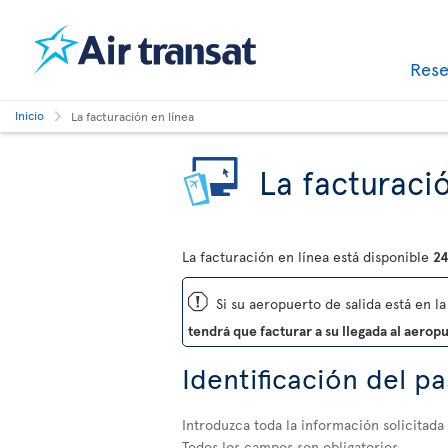
Res
Inicio
La facturación en línea
La facturació
La facturación en línea está disponible
24
ü
Si su aeropuerto de salida está en la 
tendrá que facturar a su llegada al aerop
Identificación del p
Introduzca toda la información solicitada
Todos los campos son obligatorios.