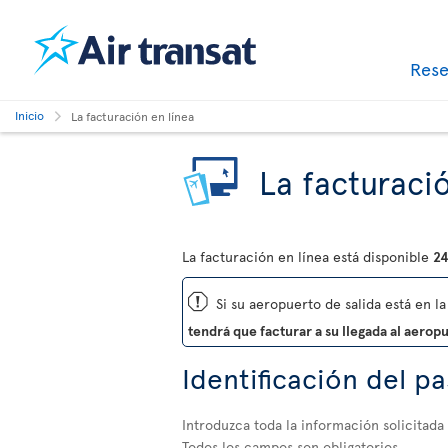
Res
Inicio
La facturación en línea
La facturació
La facturación en línea está disponible
24
ü
Si su aeropuerto de salida está en la 
tendrá que facturar a su llegada al aerop
Identificación del p
Introduzca toda la información solicitada
Todos los campos son obligatorios.