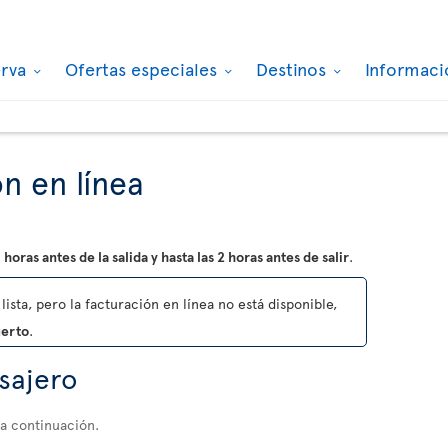
erva
Ofertas especiales
Destinos
Informaci
n en línea
 horas antes de la salida y hasta las 2 horas antes de salir
.
lista, pero la facturación en línea no está disponible,
uerto
.
asajero
 a continuación.