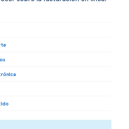
rte
os
trónica
tido