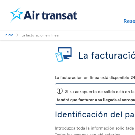
Res
Inicio
La facturación en línea
La facturació
La facturación en línea está disponible
24
ü
Si su aeropuerto de salida está en la 
tendrá que facturar a su llegada al aerop
Identificación del p
Introduzca toda la información solicitada
Todos los campos son obligatorios.