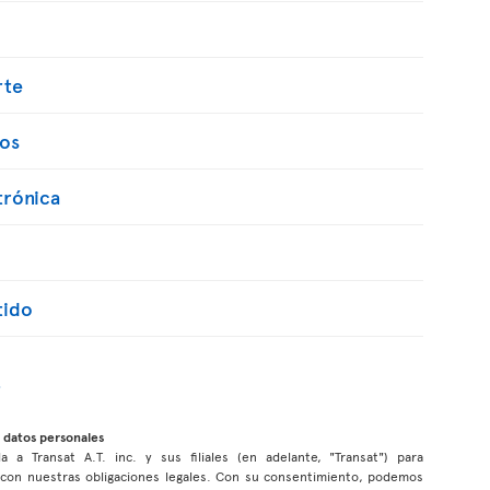
rte
os
trónica
tido
 datos personales
a a Transat A.T. inc. y sus filiales (en adelante, "Transat") para
r con nuestras obligaciones legales. Con su consentimiento, podemos