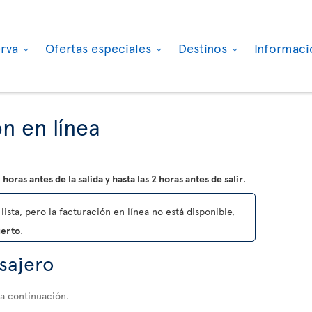
erva
Ofertas especiales
Destinos
Informaci
n en línea
 horas antes de la salida y hasta las 2 horas antes de salir
.
lista, pero la facturación en línea no está disponible,
uerto
.
asajero
 a continuación.