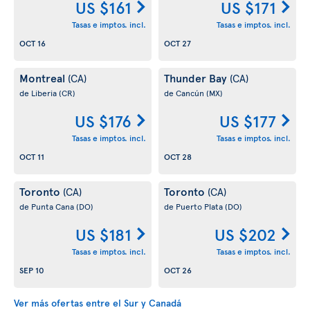
US $161
US $171
Tasas e imptos. incl.
Tasas e imptos. incl.
OCT 16
OCT 27
Montreal
Thunder Bay
(CA)
(CA)
de Liberia
(CR)
de Cancún
(MX)
US $176
US $177
Tasas e imptos. incl.
Tasas e imptos. incl.
OCT 11
OCT 28
Toronto
Toronto
(CA)
(CA)
de Punta Cana
(DO)
de Puerto Plata
(DO)
US $181
US $202
Tasas e imptos. incl.
Tasas e imptos. incl.
SEP 10
OCT 26
Ver más ofertas entre el Sur y Canadá