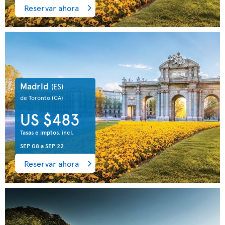
Reservar ahora
Madrid
(ES)
de Toronto
(CA)
US $483
Tasas e imptos. incl.
SEP 08
a
SEP 22
Reservar ahora