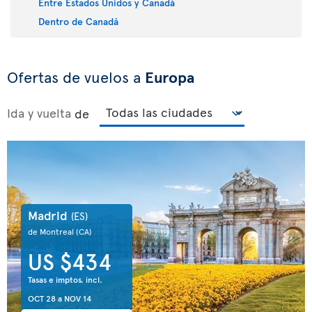
Entre Estados Unidos y Canadá
Dentro de Canadá
Ofertas de vuelos a
Europa
Ida y vuelta
de
Madrid
(ES)
de Montreal
(CA)
US $434
Tasas e imptos. incl.
OCT 28
a
NOV 14