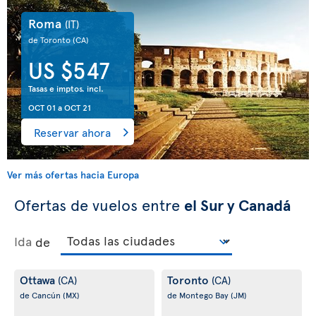
Roma
(IT)
de Toronto
(CA)
US $547
Tasas e imptos. incl.
OCT 01
a
OCT 21
Reservar ahora
Ver más ofertas hacia Europa
Ofertas de vuelos entre
el Sur y Canadá
Ida
de
Ottawa
Toronto
(CA)
(CA)
de Cancún
(MX)
de Montego Bay
(JM)