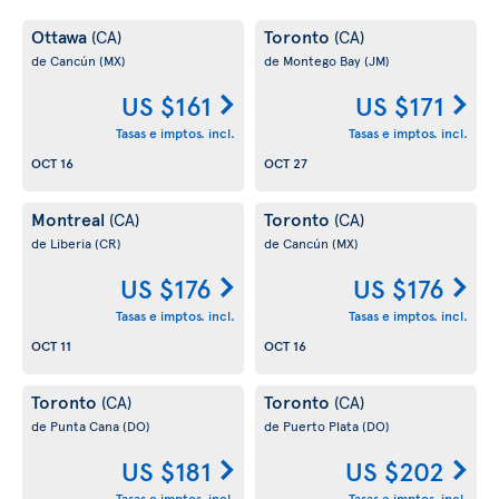
Ottawa
Toronto
(CA)
(CA)
de Cancún
(MX)
de Montego Bay
(JM)
US $161
US $171
Tasas e imptos. incl.
Tasas e imptos. incl.
OCT 16
OCT 27
Montreal
Toronto
(CA)
(CA)
de Liberia
(CR)
de Cancún
(MX)
US $176
US $176
Tasas e imptos. incl.
Tasas e imptos. incl.
OCT 11
OCT 16
Toronto
Toronto
(CA)
(CA)
de Punta Cana
(DO)
de Puerto Plata
(DO)
US $181
US $202
Tasas e imptos. incl.
Tasas e imptos. incl.