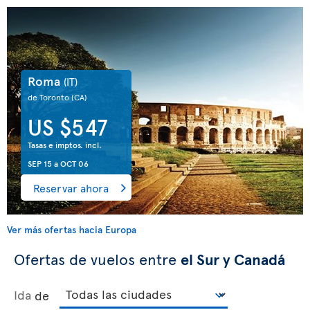
Roma
(IT)
de Toronto
(CA)
US $547
Tasas e imptos. incl.
SEP 15
a
OCT 06
Reservar ahora
Ver más ofertas hacia Europa
Ofertas de vuelos entre
el Sur y Canadá
Ida
de