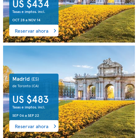
US $434
Tasas e imptos. incl.
OCT 28
a
NOV 14
Reservar ahora
Madrid
(ES)
de Toronto
(CA)
US $483
Tasas e imptos. incl.
SEP 06
a
SEP 22
Reservar ahora