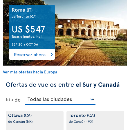
Roma
(IT)
de Toronto
(CA)
US $547
Tasas e imptos. incl.
SEP 20
a
OCT 06
Reservar ahora
Ver más ofertas hacia Europa
Ofertas de vuelos entre
el Sur y Canadá
Ida
de
Ottawa
Toronto
(CA)
(CA)
de Cancún
(MX)
de Cancún
(MX)