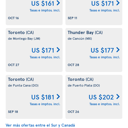
US $161
US $171
Tasas e imptos. incl.
Tasas e imptos. incl.
OCT 16
SEP 11
Toronto
Thunder Bay
(CA)
(CA)
de Montego Bay
(JM)
de Cancún
(MX)
US $171
US $177
Tasas e imptos. incl.
Tasas e imptos. incl.
OCT 27
OCT 28
Toronto
Toronto
(CA)
(CA)
de Punta Cana
(DO)
de Puerto Plata
(DO)
US $181
US $202
Tasas e imptos. incl.
Tasas e imptos. incl.
SEP 18
OCT 26
Ver más ofertas entre el Sur y Canadá