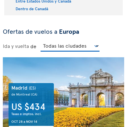
Entre Estados Unidos y Canadá
Dentro de Canadá
Ofertas de vuelos a
Europa
Ida y vuelta
de
Madrid
(ES)
de Montreal
(CA)
US $434
Tasas e imptos. incl.
OCT 28
a
NOV 14