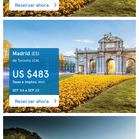
Reservar ahora
Madrid
(ES)
de Toronto
(CA)
US $483
Tasas e imptos. incl.
SEP 06
a
SEP 22
Reservar ahora