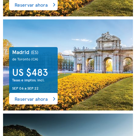
Reservar ahora
Madrid
(ES)
de Toronto
(CA)
US $483
Tasas e imptos. incl.
SEP 06
a
SEP 22
Reservar ahora