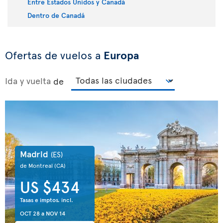
Entre Estados Unidos y Canadá
Dentro de Canadá
Ofertas de vuelos a
Europa
Ida y vuelta
de
Madrid
(ES)
de Montreal
(CA)
US $434
Tasas e imptos. incl.
OCT 28
a
NOV 14