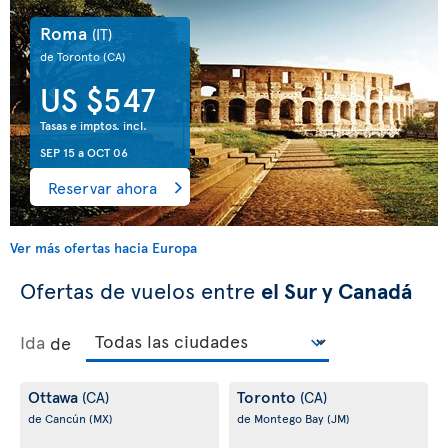
Roma
(IT)
de Toronto
(CA)
US $547
Tasas e imptos. incl.
SEP 15
a
OCT 06
Reservar ahora
Ver más ofertas hacia Europa
Ofertas de vuelos entre
el Sur y Canadá
Ida
de
Ottawa
Toronto
(CA)
(CA)
de Cancún
(MX)
de Montego Bay
(JM)