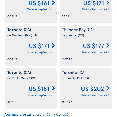
US $161
US $171
Tasas e imptos. incl.
Tasas e imptos. incl.
OCT 16
SEP 11
Toronto
Thunder Bay
(CA)
(CA)
de Montego Bay
(JM)
de Cancún
(MX)
US $171
US $177
Tasas e imptos. incl.
Tasas e imptos. incl.
OCT 27
OCT 28
Toronto
Toronto
(CA)
(CA)
de Punta Cana
(DO)
de Puerto Plata
(DO)
US $181
US $202
Tasas e imptos. incl.
Tasas e imptos. incl.
SEP 18
OCT 26
Ver más ofertas entre el Sur y Canadá