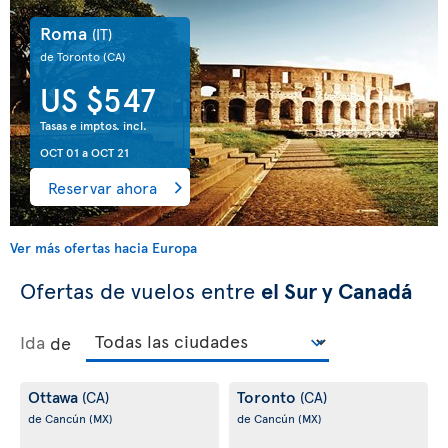
Roma
(IT)
de Toronto
(CA)
US $547
Tasas e imptos. incl.
OCT 01
a
OCT 21
Reservar ahora
Ver más ofertas hacia Europa
Ofertas de vuelos entre
el Sur y Canadá
Ida
de
Ottawa
Toronto
(CA)
(CA)
de Cancún
(MX)
de Cancún
(MX)