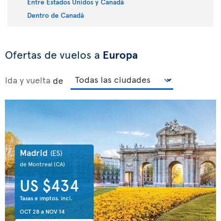
Entre Estados Unidos y Canadá
Dentro de Canadá
Ofertas de vuelos a
Europa
Ida y vuelta
de
Madrid
(ES)
de Montreal
(CA)
US $434
Tasas e imptos. incl.
OCT 28
a
NOV 14