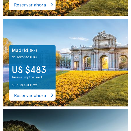
Reservar ahora
Madrid
(ES)
de Toronto
(CA)
US $483
Tasas e imptos. incl.
SEP 08
a
SEP 22
Reservar ahora