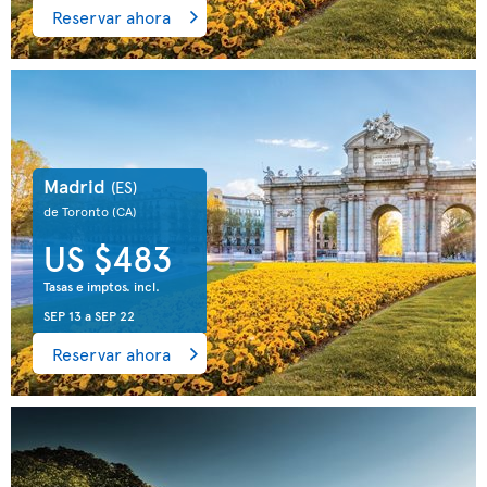
Reservar ahora
Madrid
(ES)
de Toronto
(CA)
US $483
Tasas e imptos. incl.
SEP 13
a
SEP 22
Reservar ahora