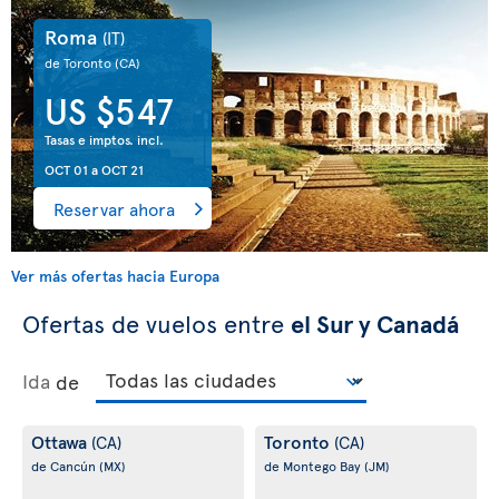
Roma
(IT)
de Toronto
(CA)
US $547
Tasas e imptos. incl.
OCT 01
a
OCT 21
Reservar ahora
Ver más ofertas hacia Europa
Ofertas de vuelos entre
el Sur y Canadá
Ida
de
Ottawa
Toronto
(CA)
(CA)
de Cancún
(MX)
de Montego Bay
(JM)