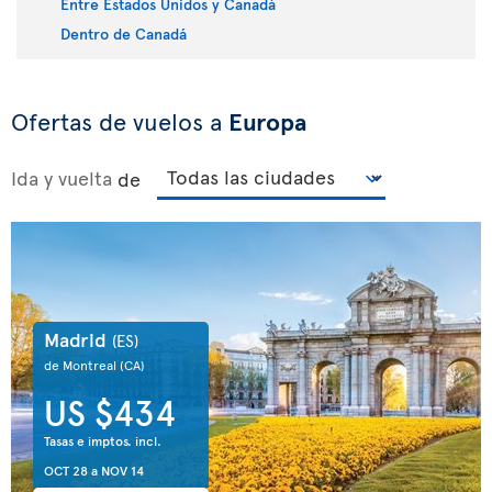
Entre Estados Unidos y Canadá
Dentro de Canadá
Ofertas de vuelos a
Europa
Ida y vuelta
de
Madrid
(ES)
de Montreal
(CA)
US $434
Tasas e imptos. incl.
OCT 28
a
NOV 14