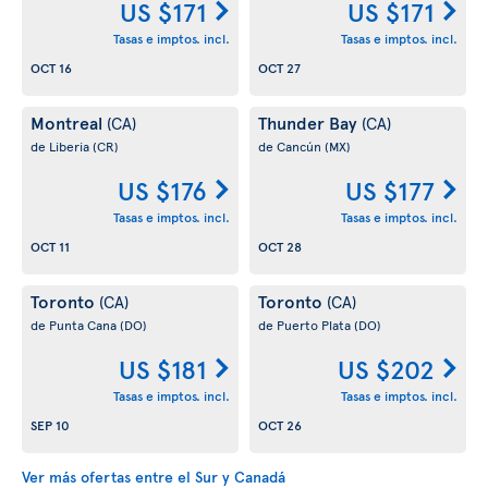
US $171
US $171
Tasas e imptos. incl.
Tasas e imptos. incl.
OCT 16
OCT 27
Montreal
Thunder Bay
(CA)
(CA)
de Liberia
(CR)
de Cancún
(MX)
US $176
US $177
Tasas e imptos. incl.
Tasas e imptos. incl.
OCT 11
OCT 28
Toronto
Toronto
(CA)
(CA)
de Punta Cana
(DO)
de Puerto Plata
(DO)
US $181
US $202
Tasas e imptos. incl.
Tasas e imptos. incl.
SEP 10
OCT 26
Ver más ofertas entre el Sur y Canadá