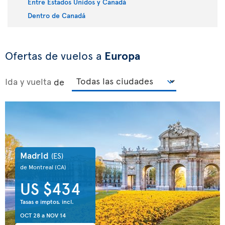
Entre Estados Unidos y Canadá
Dentro de Canadá
Ofertas de vuelos a
Europa
Ida y vuelta
de
Madrid
(ES)
de Montreal
(CA)
US $434
Tasas e imptos. incl.
OCT 28
a
NOV 14