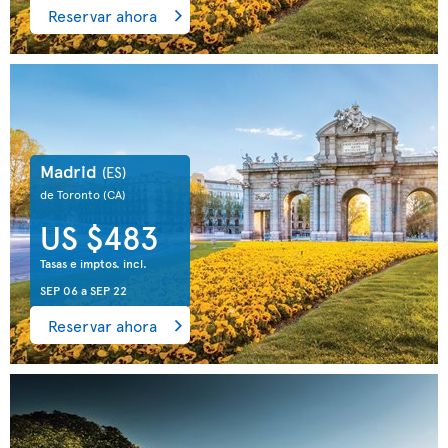
Reservar ahora
Madrid
(ES)
de Toronto
(CA)
US $483
Tasas e imptos. incl.
SEP 06
a
SEP 22
Reservar ahora