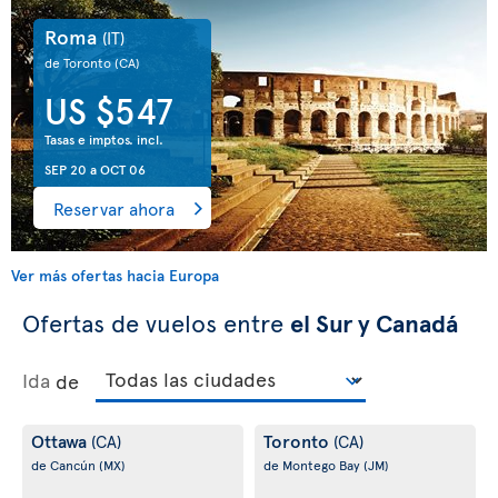
Roma
(IT)
de Toronto
(CA)
US $547
Tasas e imptos. incl.
SEP 20
a
OCT 06
Reservar ahora
Ver más ofertas hacia Europa
Ofertas de vuelos entre
el Sur y Canadá
Ida
de
Ottawa
Toronto
(CA)
(CA)
de Cancún
(MX)
de Montego Bay
(JM)