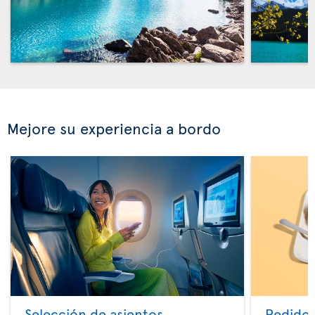
Mejore su experiencia a bordo
Selección de asientos
Pedido 