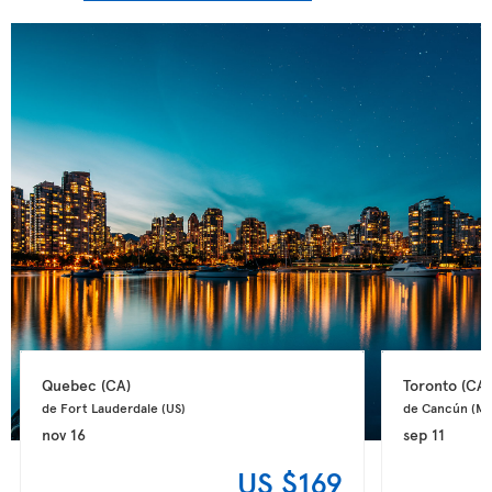
Quebec 
(CA)
Toronto 
(CA)
de Fort Lauderdale 
(US)
de Cancún 
(MX
nov 16
sep 11
US $169