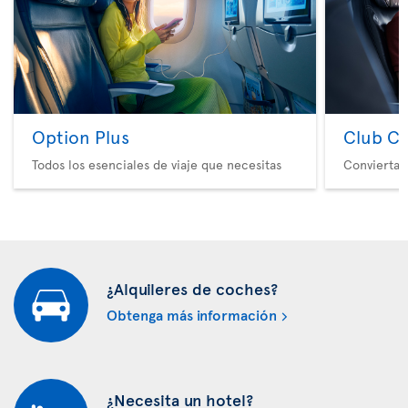
Option Plus
Club Cl
Todos los esenciales de viaje que necesitas
Convierta 
¿Alquileres de coches?
Obtenga más información
¿Necesita un hotel?