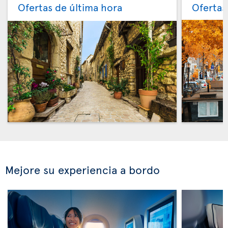
Ofertas de última hora
Ofertas
Mejore su experiencia a bordo