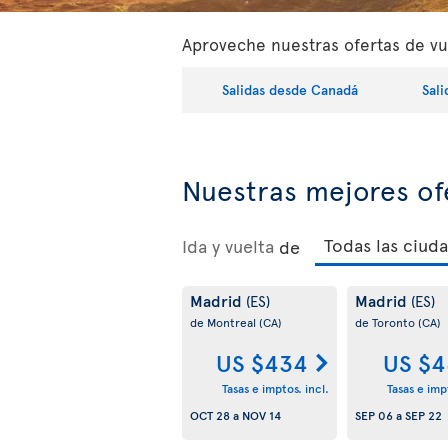
Aproveche nuestras ofertas de vue
Salidas desde Canadá
Sal
Nuestras mejores o
Ida y vuelta
de
Madrid
Madrid
(ES)
(ES)
de Montreal
(CA)
de Toronto
(CA)
US $434
US $4
Tasas e imptos. incl.
Tasas e impt
OCT 28
a
NOV 14
SEP 06
a
SEP 22