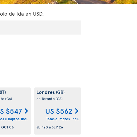
olo de ida en USD.
Londres
(IT)
(GB)
nto
(CA)
de Toronto
(CA)
S $547
US $562
sas e imptos. incl.
Tasas e imptos. incl.
a
OCT 06
SEP 20
a
SEP 26