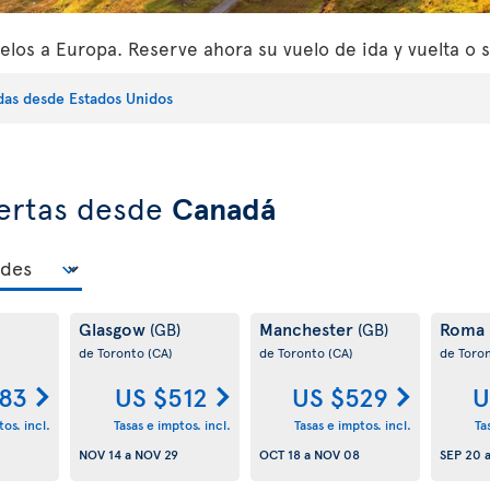
los a Europa. Reserve ahora su vuelo de ida y vuelta o s
idas desde Estados Unidos
fertas desde
Canadá
Glasgow
Manchester
Roma
(GB)
(GB)
de Toronto
(CA)
de Toronto
(CA)
de Toro
83
US $512
US $529
U
os. incl.
Tasas e imptos. incl.
Tasas e imptos. incl.
Ta
NOV 14
a
NOV 29
OCT 18
a
NOV 08
SEP 20