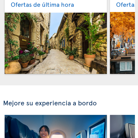
Ofertas de última hora
Ofertas
Mejore su experiencia a bordo