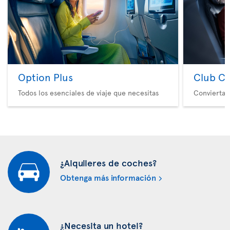
Option Plus
Club Cl
Todos los esenciales de viaje que necesitas
Convierta 
¿Alquileres de coches?
Obtenga más información
¿Necesita un hotel?