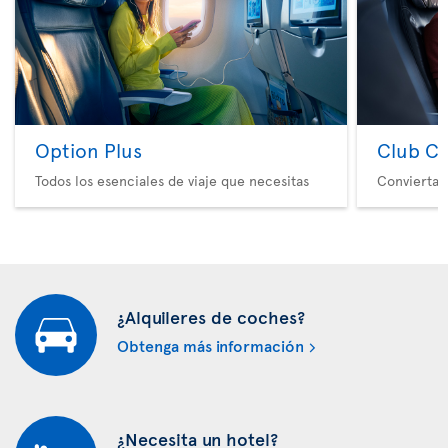
Option Plus
Club Cl
Todos los esenciales de viaje que necesitas
Convierta 
¿Alquileres de coches?
Obtenga más información
¿Necesita un hotel?