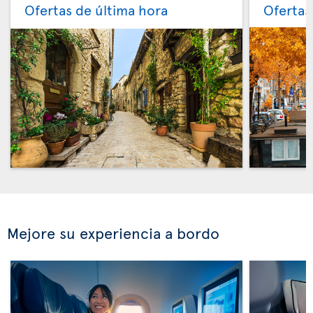
Ofertas de última hora
Ofertas
Mejore su experiencia a bordo