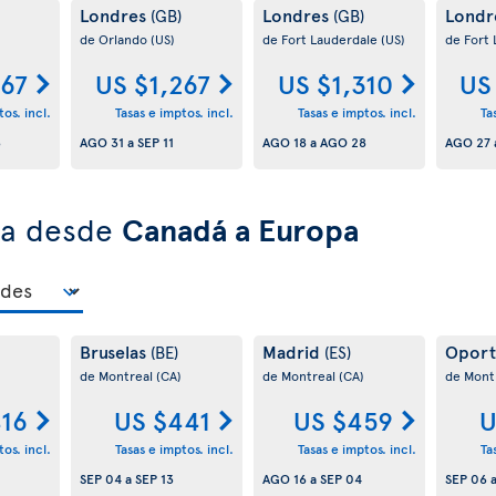
Londres
Londres
Londr
(GB)
(GB)
de Orlando
(US)
de Fort Lauderdale
(US)
de Fort
267
US $1,267
US $1,310
US
os. incl.
Tasas e imptos. incl.
Tasas e imptos. incl.
Ta
8
AGO 31
a
SEP 11
AGO 18
a
AGO 28
AGO 27
ra desde
Canadá a Europa
Bruselas
Madrid
Opor
(BE)
(ES)
de Montreal
(CA)
de Montreal
(CA)
de Mont
416
US $441
US $459
U
os. incl.
Tasas e imptos. incl.
Tasas e imptos. incl.
Ta
SEP 04
a
SEP 13
AGO 16
a
SEP 04
SEP 06