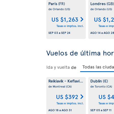
París
Londres
(FR)
(GB)
de Orlando
(US)
de Orlando
(US)
US $1,263
US $1,
Tasas e imptos. incl.
Tasas e impt
SEP 03
a
SEP 24
AGO 14
a
AGO 2
Vuelos de última ho
Ida y vuelta
de
Reikiavik - Keflavik
Dublín
(IS)
(IE)
de Montreal
(CA)
de Toronto
(CA)
US $392
US $
Tasas e imptos. incl.
Tasas e impt
AGO 18
a
AGO 31
SEP 05
a
SEP 11