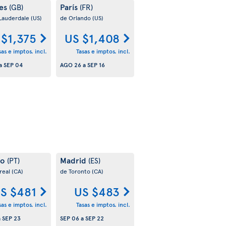
es
París
(GB)
(FR)
 Lauderdale
(US)
de Orlando
(US)
 $1,375
US $1,408
sas e imptos. incl.
Tasas e imptos. incl.
a
SEP 04
AGO 26
a
SEP 16
to
Madrid
(PT)
(ES)
real
(CA)
de Toronto
(CA)
S $481
US $483
sas e imptos. incl.
Tasas e imptos. incl.
a
SEP 23
SEP 06
a
SEP 22