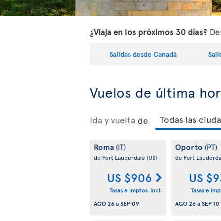
¿Viaja en los próximos 30 días?
Des
Salidas desde Canadá
Sal
Vuelos de última ho
Ida y vuelta
de
Roma
Oporto
(IT)
(PT)
de Fort Lauderdale
(US)
de Fort Lauderd
US $906
US $9
Tasas e imptos. incl.
Tasas e impt
AGO 26
a
SEP 09
AGO 26
a
SEP 10