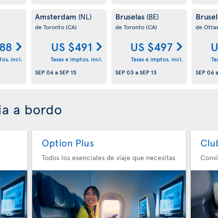
Amsterdam
Bruselas
Bruse
(NL)
(BE)
de Toronto
(CA)
de Toronto
(CA)
de Ott
88
US $491
US $497
U
os. incl.
Tasas e imptos. incl.
Tasas e imptos. incl.
Ta
SEP 06
a
SEP 15
SEP 03
a
SEP 13
SEP 06
ia a bordo
Option Plus
Clu
Todos los esenciales de viaje que necesitas
Convi