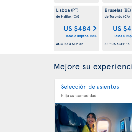
Lisboa
Bruselas
(PT)
(BE)
de Halifax
(CA)
de Toronto
(CA)
US $484
US $4
Tasas e imptos. incl.
Tasas e impt
AGO 23
a
SEP 02
SEP 06
a
SEP 13
Mejore su experienc
Selección de asientos
Elija su comodidad