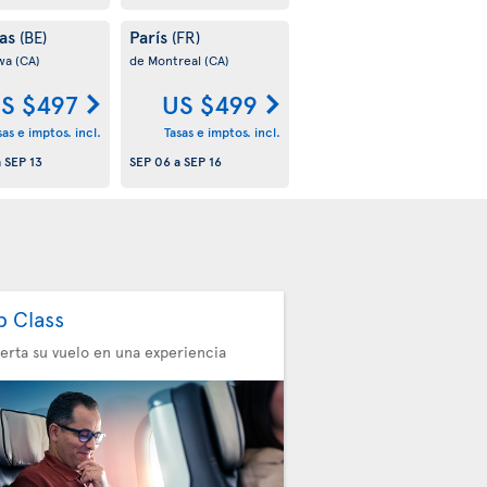
las
París
(BE)
(FR)
awa
(CA)
de Montreal
(CA)
S $497
US $499
sas e imptos. incl.
Tasas e imptos. incl.
a
SEP 13
SEP 06
a
SEP 16
b Class
erta su vuelo en una experiencia