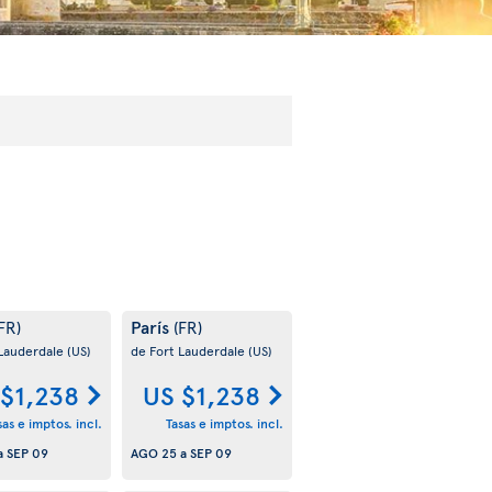
París
FR)
(FR)
 Lauderdale
(US)
de Fort Lauderdale
(US)
 $1,238
US $1,238
sas e imptos. incl.
Tasas e imptos. incl.
a
SEP 09
AGO 25
a
SEP 09