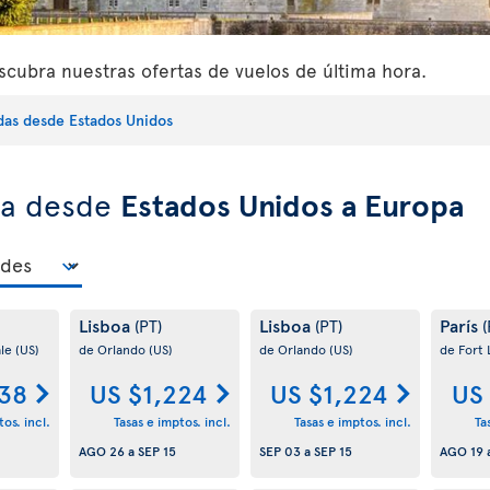
cubra nuestras ofertas de vuelos de última hora.
idas desde Estados Unidos
ra desde
Estados Unidos a Europa
Lisboa
Lisboa
París
(PT)
(PT)
(
ale
(US)
de Orlando
(US)
de Orlando
(US)
de Fort
38
US $1,224
US $1,224
US
os. incl.
Tasas e imptos. incl.
Tasas e imptos. incl.
Ta
AGO 26
a
SEP 15
SEP 03
a
SEP 15
AGO 19