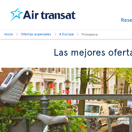
Res
Inicio
Ofertas especiales
A Europa
Primavera
Las mejores ofert