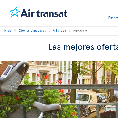
Res
Inicio
Ofertas especiales
A Europa
Primavera
Las mejores ofert