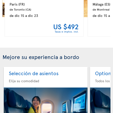
París 
(FR)
Málaga 
(ES)
de Toronto 
(CA)
de Montreal 
(
de
dic 15
a
dic 23
de
dic 15
a
d
US $492
Tasas e imptos. incl.
Mejore su experiencia a bordo
Selección de asientos
Option 
Elija su comodidad
Todos los e