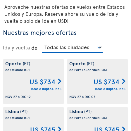
Aproveche nuestras ofertas de vuelos entre Estados
Unidos y Europa. Reserve ahora su vuelo de ida y
vuelta o solo de ida en USD!
Nuestras mejores ofertas
Ida y vuelta
de
Oporto
Oporto
(PT)
(PT)
de Orlando
(US)
de Fort Lauderdale
(US)
US $734
US $734
Tasas e imptos. incl.
Tasas e imptos. incl.
NOV 27
a
DIC 12
NOV 27
a
DIC 05
Lisboa
Lisboa
(PT)
(PT)
de Orlando
(US)
de Fort Lauderdale
(US)
US $745
US $745