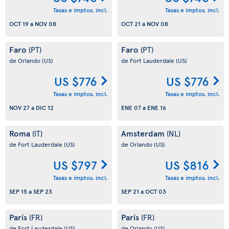
Tasas e imptos. incl.
Tasas e imptos. incl.
OCT 19
a
NOV 08
OCT 21
a
NOV 08
Faro
Faro
(PT)
(PT)
de Orlando
(US)
de Fort Lauderdale
(US)
US $776
US $776
Tasas e imptos. incl.
Tasas e imptos. incl.
NOV 27
a
DIC 12
ENE 07
a
ENE 16
Roma
Amsterdam
(IT)
(NL)
de Fort Lauderdale
(US)
de Orlando
(US)
US $797
US $816
Tasas e imptos. incl.
Tasas e imptos. incl.
SEP 15
a
SEP 23
SEP 21
a
OCT 03
París
París
(FR)
(FR)
de Fort Lauderdale
(US)
de Orlando
(US)