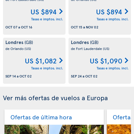
US $894
US $894
Tasas e imptos. incl.
Tasas e imptos. incl.
OCT 07
a
OCT 16
OCT 15
a
NOV 02
Londres
Londres
(GB)
(GB)
de Orlando
(US)
de Fort Lauderdale
(US)
US $1,082
US $1,090
Tasas e imptos. incl.
Tasas e imptos. incl.
SEP 14
a
OCT 02
SEP 24
a
OCT 02
Ver más ofertas de vuelos a Europa
Ofertas de última hora
Ofertas