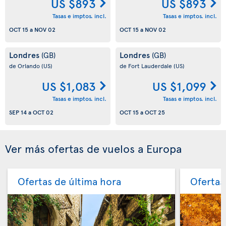
US $893
US $893
Tasas e imptos. incl.
Tasas e imptos. incl.
OCT 15
a
NOV 02
OCT 15
a
NOV 02
Londres
Londres
(GB)
(GB)
de Orlando
(US)
de Fort Lauderdale
(US)
US $1,083
US $1,099
Tasas e imptos. incl.
Tasas e imptos. incl.
SEP 14
a
OCT 02
OCT 15
a
OCT 25
Ver más ofertas de vuelos a Europa
Ofertas de última hora
Ofertas