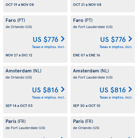
OCT 19
a
NOV 08
OCT 21
a
NOV 08
Faro
Faro
(PT)
(PT)
de Orlando
(US)
de Fort Lauderdale
(US)
US $776
US $776
Tasas e imptos. incl.
Tasas e imptos. incl.
NOV 27
a
DIC 12
ENE 07
a
ENE 16
Amsterdam
Amsterdam
(NL)
(NL)
de Orlando
(US)
de Fort Lauderdale
(US)
US $816
US $816
Tasas e imptos. incl.
Tasas e imptos. incl.
SEP 14
a
OCT 03
SEP 30
a
OCT 10
París
París
(FR)
(FR)
de Fort Lauderdale
(US)
de Orlando
(US)