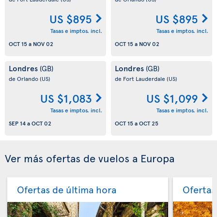
US $895
US $895
Tasas e imptos. incl.
Tasas e imptos. incl.
OCT 15
a
NOV 02
OCT 15
a
NOV 02
Londres
Londres
(GB)
(GB)
de Orlando
(US)
de Fort Lauderdale
(US)
US $1,083
US $1,099
Tasas e imptos. incl.
Tasas e imptos. incl.
SEP 14
a
OCT 02
OCT 15
a
OCT 25
Ver más ofertas de vuelos a Europa
Ofertas de última hora
Ofertas