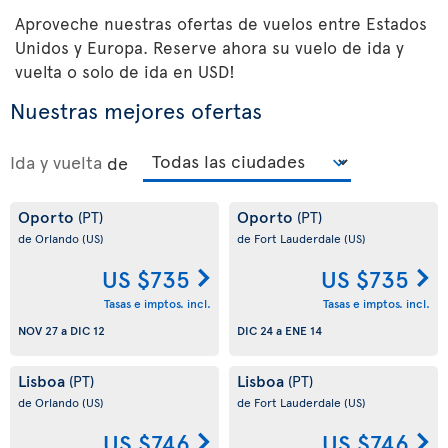
Aproveche nuestras ofertas de vuelos entre Estados
Unidos y Europa. Reserve ahora su vuelo de ida y
vuelta o solo de ida en USD!
Nuestras mejores ofertas
Ida y vuelta
de
Oporto
Oporto
(PT)
(PT)
de Orlando
(US)
de Fort Lauderdale
(US)
US $735
US $735
Tasas e imptos. incl.
Tasas e imptos. incl.
NOV 27
a
DIC 12
DIC 24
a
ENE 14
Lisboa
Lisboa
(PT)
(PT)
de Orlando
(US)
de Fort Lauderdale
(US)
US $746
US $746