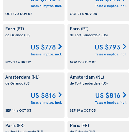
Tasas e imptos. incl.
Tasas e imptos. incl.
OCT 19
a
NOV 08
OCT 21
a
NOV 08
Faro
Faro
(PT)
(PT)
de Orlando
(US)
de Fort Lauderdale
(US)
US $778
US $793
Tasas e imptos. incl.
Tasas e imptos. incl.
NOV 27
a
DIC 12
NOV 27
a
DIC 05
Amsterdam
Amsterdam
(NL)
(NL)
de Orlando
(US)
de Fort Lauderdale
(US)
US $816
US $816
Tasas e imptos. incl.
Tasas e imptos. incl.
SEP 14
a
OCT 03
SEP 19
a
OCT 03
París
París
(FR)
(FR)
de Fort Lauderdale
(US)
de Orlando
(US)