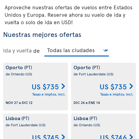
Aproveche nuestras ofertas de vuelos entre Estados
Unidos y Europa. Reserve ahora su vuelo de ida y
vuelta o solo de ida en USD!
Nuestras mejores ofertas
Ida y vuelta
de
Oporto
Oporto
(PT)
(PT)
de Orlando
(US)
de Fort Lauderdale
(US)
US $735
US $735
Tasas e imptos. incl.
Tasas e imptos. incl.
NOV 27
a
DIC 12
DIC 24
a
ENE 14
Lisboa
Lisboa
(PT)
(PT)
de Fort Lauderdale
(US)
de Orlando
(US)
US $745
US $746