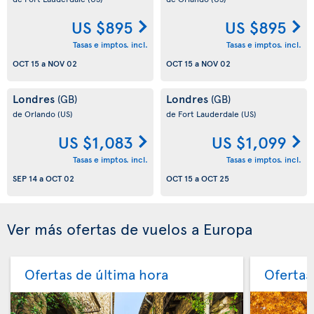
US $895
US $895
Tasas e imptos. incl.
Tasas e imptos. incl.
OCT 15
a
NOV 02
OCT 15
a
NOV 02
Londres
Londres
(GB)
(GB)
de Orlando
(US)
de Fort Lauderdale
(US)
US $1,083
US $1,099
Tasas e imptos. incl.
Tasas e imptos. incl.
SEP 14
a
OCT 02
OCT 15
a
OCT 25
Ver más ofertas de vuelos a Europa
Ofertas de última hora
Ofertas