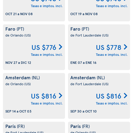
Tasas e imptos. incl.
Tasas e imptos. incl.
OCT 21
a
NOV 08
OCT 19
a
NOV 08
Faro
Faro
(PT)
(PT)
de Orlando
(US)
de Fort Lauderdale
(US)
US $776
US $778
Tasas e imptos. incl.
Tasas e imptos. incl.
NOV 27
a
DIC 12
ENE 07
a
ENE 16
Amsterdam
Amsterdam
(NL)
(NL)
de Orlando
(US)
de Fort Lauderdale
(US)
US $816
US $816
Tasas e imptos. incl.
Tasas e imptos. incl.
SEP 14
a
OCT 03
SEP 30
a
OCT 10
París
París
(FR)
(FR)
de Fort Lauderdale
(US)
de Orlando
(US)