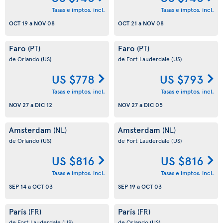
Tasas e imptos. incl.
Tasas e imptos. incl.
OCT 19
a
NOV 08
OCT 21
a
NOV 08
Faro
Faro
(PT)
(PT)
de Orlando
(US)
de Fort Lauderdale
(US)
US $778
US $793
Tasas e imptos. incl.
Tasas e imptos. incl.
NOV 27
a
DIC 12
NOV 27
a
DIC 05
Amsterdam
Amsterdam
(NL)
(NL)
de Orlando
(US)
de Fort Lauderdale
(US)
US $816
US $816
Tasas e imptos. incl.
Tasas e imptos. incl.
SEP 14
a
OCT 03
SEP 19
a
OCT 03
París
París
(FR)
(FR)
de Fort Lauderdale
(US)
de Orlando
(US)