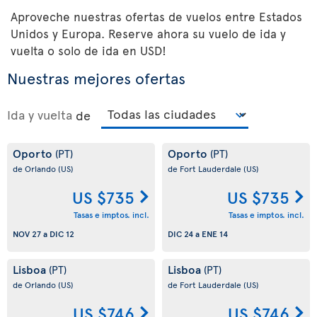
Aproveche nuestras ofertas de vuelos entre Estados
Unidos y Europa. Reserve ahora su vuelo de ida y
vuelta o solo de ida en USD!
Nuestras mejores ofertas
Ida y vuelta
de
Oporto
Oporto
(PT)
(PT)
de Orlando
(US)
de Fort Lauderdale
(US)
US $735
US $735
Tasas e imptos. incl.
Tasas e imptos. incl.
NOV 27
a
DIC 12
DIC 24
a
ENE 14
Lisboa
Lisboa
(PT)
(PT)
de Orlando
(US)
de Fort Lauderdale
(US)
US $746
US $746